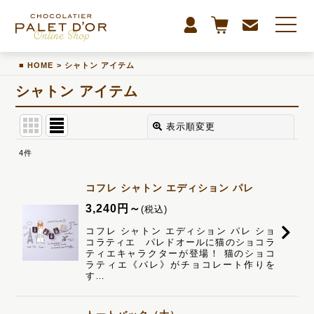
HOME
>
シャトン アイテム
シャトン アイテム
表示順変更
閉じる
4
件
表示数
:
コフレ シャトン エディション パレ
並び順
:
3,240
円
～
(税込)
コフレ シャトン エディション パレ ショ
コラティエ パレドオールに猫のショコラ
絞り込む
ティエキャラクターが登場！ 猫のショコ
ラティエ《パレ》がチョコレート作りを
す…