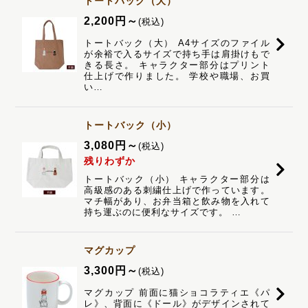
トートバック（大）
2,200
円
～
(税込)
トートバック（大） A4サイズのファイル
が余裕で入るサイズで持ち手は肩掛けもで
きる長さ。 キャラクター部分はプリント
仕上げで作りました。 学校や職場、お買
い…
トートバック（小）
3,080
円
～
(税込)
残りわずか
トートバック（小） キャラクター部分は
高級感のある刺繍仕上げで作っています。
マチ幅があり、お弁当箱と飲み物を入れて
持ち運ぶのに便利なサイズです。 …
マグカップ
3,300
円
～
(税込)
マグカップ 前面に猫ショコラティエ《パ
レ》、背面に《ドール》がデザインされて