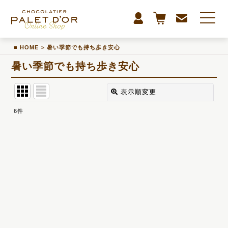
HOME
>
暑い季節でも持ち歩き安心
暑い季節でも持ち歩き安心
表示順変更
閉じる
6
件
表示数
:
並び順
:
絞り込む