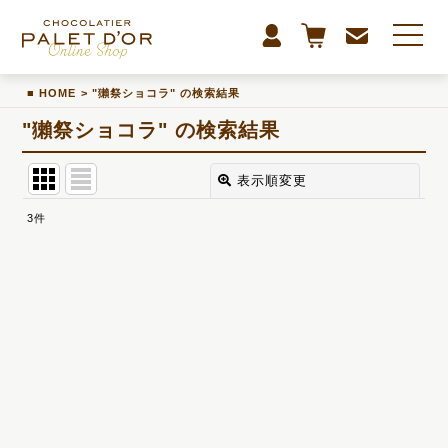
HOME
>
"獺祭ショコラ"
の
検索結果
"獺祭ショコラ"
の
検索結果
表示順変更
閉じる
3
件
商品検索
:
表示数
:
並び順
:
カテゴリ
: