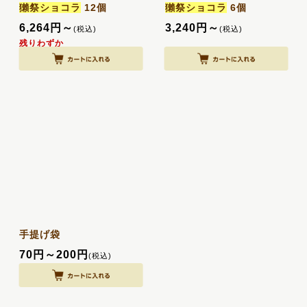
獺祭ショコラ
12個
獺祭ショコラ
6個
ご予算
:
6,264
円
～
3,240
円
～
(税込)
(税込)
残りわずか
絞り込む
手提げ袋
70
円
～200
円
(税込)