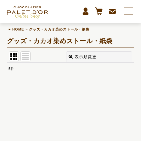
HOME
>
グッズ・カカオ染めストール・紙袋
グッズ・カカオ染めストール・紙袋
表示順変更
閉じる
5
件
表示数
:
並び順
:
絞り込む