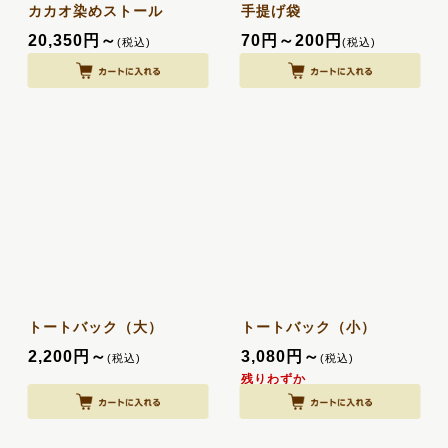
カカオ染めストール
手提げ袋
20,350
円
～
70
円
～200
円
(税込)
(税込)
トートバック（大）
トートバック（小）
2,200
円
～
3,080
円
～
(税込)
(税込)
残りわずか