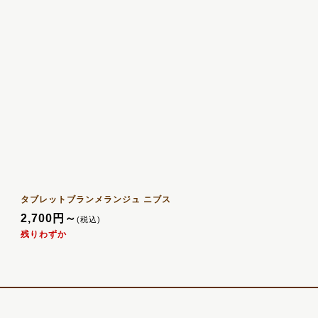
タブレットブランメランジュ ニブス
2,700
円
～
(税込)
残りわずか