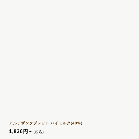
アルチザンタブレット ハイミルク(40%)
1,836
円
～
(税込)