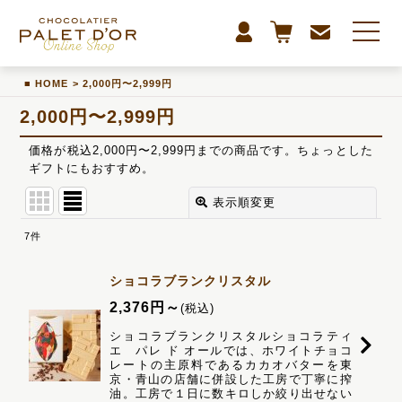
HOME
>
2,000円〜2,999円
2,000円〜2,999円
価格が税込2,000円〜2,999円までの商品です。ちょっとした
ギフトにもおすすめ。
表示順変更
閉じる
7
件
表示数
:
ショコラブランクリスタル
並び順
:
2,376
円
～
(税込)
ショコラブランクリスタルショコラティ
エ パレ ド オールでは、ホワイトチョコ
絞り込む
レートの主原料であるカカオバターを東
京・青山の店舗に併設した工房で丁寧に搾
油。工房で１日に数キロしか絞り出せない