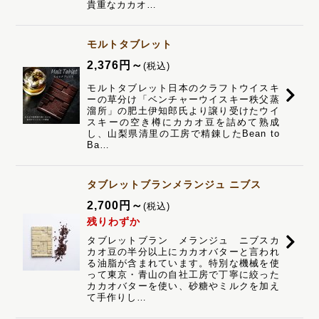
貴重なカカオ…
モルトタブレット
2,376
円
～
(税込)
モルトタブレット日本のクラフトウイスキ
ーの草分け「ベンチャーウイスキー秩父蒸
溜所」の肥土伊知郎氏より譲り受けたウイ
スキーの空き樽にカカオ豆を詰めて熟成
し、山梨県清里の工房で精錬したBean to
Ba…
タブレットブランメランジュ ニブス
2,700
円
～
(税込)
残りわずか
タブレットブラン メランジュ ニブスカ
カオ豆の半分以上にカカオバターと言われ
る油脂が含まれています。特別な機械を使
って東京・青山の自社工房で丁寧に絞った
カカオバターを使い、砂糖やミルクを加え
て手作りし…