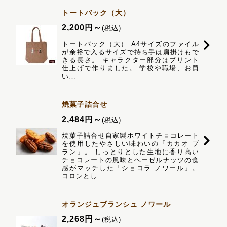
トートバック（大）
2,200
円
～
(税込)
トートバック（大） A4サイズのファイル
が余裕で入るサイズで持ち手は肩掛けもで
きる長さ。 キャラクター部分はプリント
仕上げで作りました。 学校や職場、お買
い…
焼菓子詰合せ
2,484
円
～
(税込)
焼菓子詰合せ自家製ホワイトチョコレート
を使用したやさしい味わいの「カカオ ブ
ラン」。 しっとりとした生地に香り高い
チョコレートの風味とヘーゼルナッツの食
感がマッチした「ショコラ ノワール」。
コロンとし…
オランジュブランシュ ノワール
2,268
円
～
(税込)