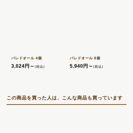
パレドオール 4個
パレドオール 8個
パ
3,024
円
～
5,940
円
～
8
(税込)
(税込)
この商品を買った人は、こんな商品も買っています