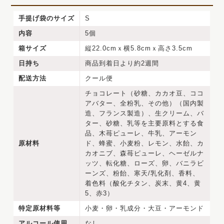
手提げ袋のサイズ
S
内容
5個
箱サイズ
縦22.0cmｘ横5.8cmｘ高さ3.5cm
日持ち
商品到着日より約2週間
配送方法
クール便
チョコレート（砂糖、カカオ豆、ココ
アバター、全粉乳、その他）（国内製
造、フランス製造）、生クリーム、バ
ター、砂糖、乳等を主要原料とする食
品、木苺ピューレ、牛乳、アーモン
原材料
ド、蜂蜜、小麦粉、レモン、水飴、カ
カオニブ、森苺ピューレ、ヘーゼルナ
ッツ、転化糖、ローズ、卵、バニラビ
ーンズ、粉飴、寒天/乳化剤、香料、
着色料（酸化チタン、炭末、黄4、黄
5、赤3）
特定原材料等
小麦・卵・乳成分・大豆・アーモンド
アルコール使用
なし