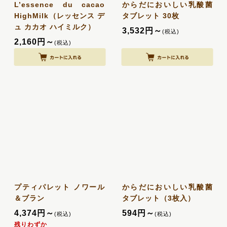
L’essence du cacao
からだにおいしい乳酸菌
HighMilk（レッセンス デ
タブレット 30枚
ュ カカオ ハイミルク）
3,532
円
～
(税込)
2,160
円
～
(税込)
プティパレット ノワール
からだにおいしい乳酸菌
＆ブラン
タブレット（3枚入）
4,374
円
～
594
円
～
(税込)
(税込)
残りわずか