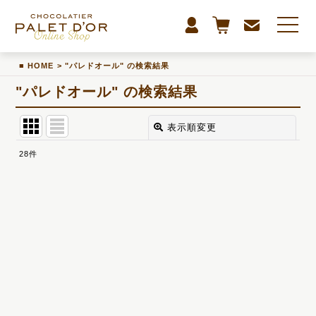
HOME
>
"パレドオール"
の
検索結果
"パレドオール"
の
検索結果
表示順変更
閉じる
28
件
商品検索
:
表示数
:
並び順
:
カテゴリ
: